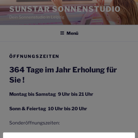
Zum
SUNSTAR SONNENSTUDIO
Inhalt
Dein Sonnenstudio in Leipzig
springen
Menü
ÖFFNUNGSZEITEN
364 Tage im Jahr Erholung für
Sie !
Montag bis Samstag 9 Uhr bis 21 Uhr
Sonn & Feiertag 10 Uhr bis 20 Uhr
Sonderöffnungszeiten:
Karfreitag 10 bis 20 Uhr